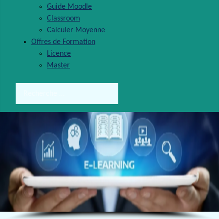
Guide Moodle
Classroom
Calculer Moyenne
Offres de Formation
Licence
Master
Rechercher