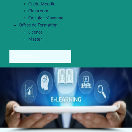
Guide Moodle
Classroom
Calculer Moyenne
Offres de Formation
Licence
Master
Rechercher