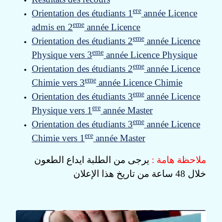
ere
Orientation des étudiants 1
année Licence
eme
admis en 2
année Licence
eme
Orientation des étudiants 2
année Licence
eme
Physique vers 3
année Licence Physique
eme
Orientation des étudiants 2
année Licence
eme
Chimie vers 3
année Licence Chimie
eme
Orientation des étudiants 3
année Licence
ere
Physique vers 1
année Master
eme
Orientation des étudiants 3
année Licence
ere
Chimie vers 1
année Master
ملاحظة هامة :
يرجى من الطلبة ايداع الطعون
خلال 48 ساعة من تاريخ هذا الإعلان