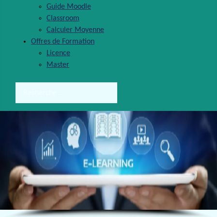
Guide Moodle
Classroom
Calculer Moyenne
Offres de Formation
Licence
Master
Rechercher